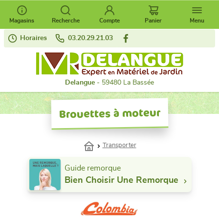
Magasins
Recherche
Compte
Panier
Menu
Horaires
03.20.29.21.03
Delangue
- 59480 La Bassée
Brouettes à moteur
Transporter
Guide remorque
Bien Choisir Une Remorque